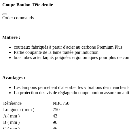
Coupe Boulon Tête droite
Order commands
Matière :
couteaux fabriqués à partir d'acier au carbone Premium Plus
Partie coupante de la lame traitée par induction
bras tubes acier laqué, poignées ergonomiques pour plus de co
Avantages :
Les tampons permettent d'absorber les vibrations des manches lo
La protection des vis de réglage du coupe boulon assure un ant
Référence
NBC750
Longueur ( mm )
750
A ( mm )
43
B ( mm )
96
C ( mm )
46