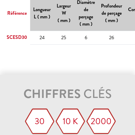
Diamètre
Largeur
Profondeur
Longueur
de
Con
Référence
W
de perçage
L ( mm )
perçage
( mm )
( mm )
( mm )
SCESD30
24
25
6
26
CHIFFRES
CLÉS
30
10 K
2000