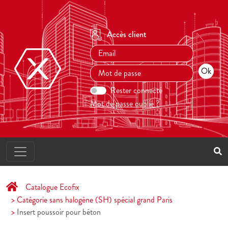
Accès client
Rester connecté
Mot de passe oublié ?
Catalogue Ecofix
Catégorie sans halogène (SH) spécial grand Paris
Insert poussoir pour béton