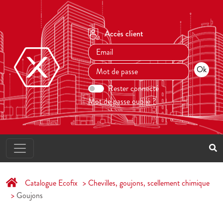
Accès client
Rester connecté
Mot de passe oublié ?
Catalogue Ecofix
Chevilles, goujons, scellement chimique
Goujons