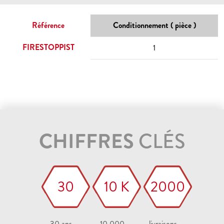
Référence
Conditionnement ( pièce )
FIRESTOPPIST
1
CHIFFRES
CLÉS
30
10 K
2000
30 ans
10 000
livraisons