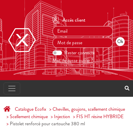
Accès client
Rester connecté
Mot de passe oublié ?
Catalogue Ecofix
Chevilles, goujons, scellement chimique
Scellement chimique
Injection
FIS HT résine HYBRIDE
Pistolet renforcé pour cartouche 380 ml