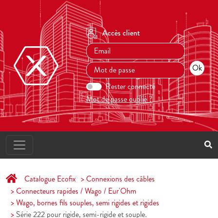
Accès client
Rester connecté
Mot de passe oublié ?
Catalogue Ecofix
Connexions des câbles
Connecteurs rapides / Wago / Eur'Ohm
Wago, bornes fils souples, semi rigides et rigides
Série 222 pour rigide, semi-rigide et souple.