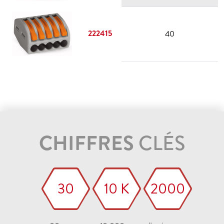
222415
40
CHIFFRES
CLÉS
30
10 K
2000