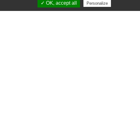
À VOS IMPÉRATIFS DE
✓ OK, accept all
Personalize
CHANTIERS