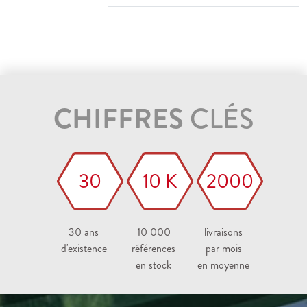
CHIFFRES
CLÉS
30
10 K
2000
30 ans
10 000
livraisons
d'existence
références
par mois
en stock
en moyenne