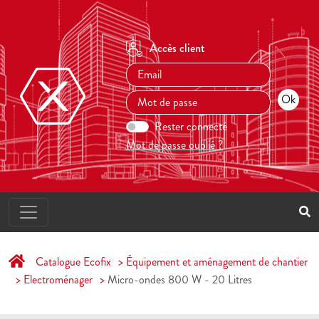
Accès client
Rester connecté
Mot de passe oublié ?
Catalogue Ecofix
Équipement et aménagement de chantier
Electroménager
Micro-ondes 800 W - 20 Litres