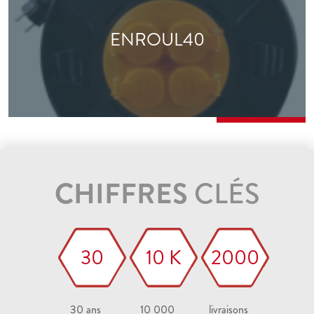
ENROUL40
CHIFFRES
CLÉS
30
10 K
2000
30 ans
10 000
livraisons