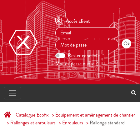
Accès client
Rester connecté
Mot de passe oublié ?
Catalogue Ecofix
Équipement et aménagement de chantier
Rallonges et enrouleurs
Enrouleurs
Rallonge standard