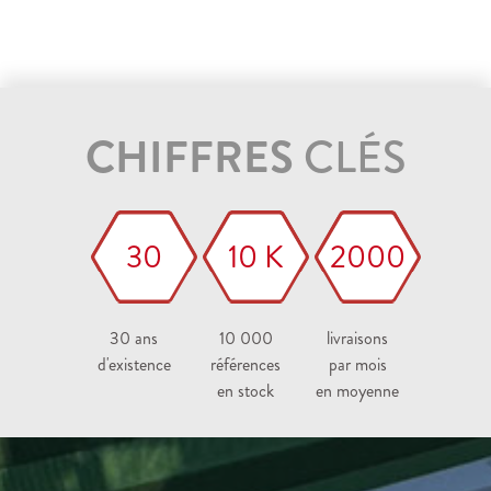
CHIFFRES
CLÉS
30
10 K
2000
30 ans
10 000
livraisons
d'existence
références
par mois
en stock
en moyenne