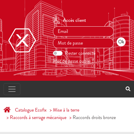
Accès client
Rester connecté
Mot de passe oublié ?
Catalogue Ecofix
Mise à la terre
Raccords à serrage mécanique
Raccords droits bronze