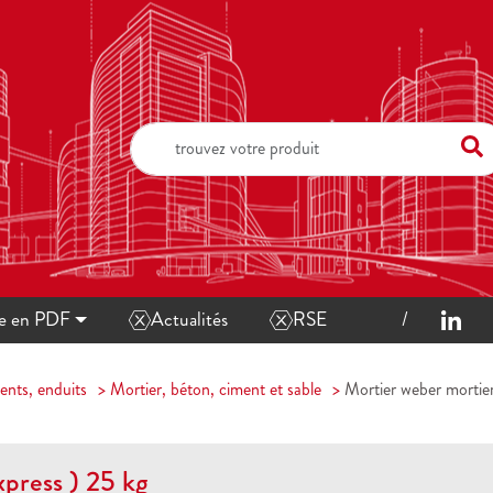
ue en PDF
Actualités
RSE
ents, enduits
Mortier, béton, ciment et sable
Mortier weber mortier
press ) 25 kg