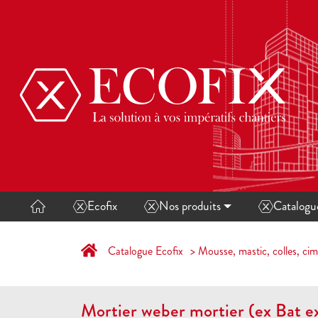
Ecofix
Nos produits
Catalog
Catalogue Ecofix
Mousse, mastic, colles, cim
Mortier weber mortier (ex Bat ex