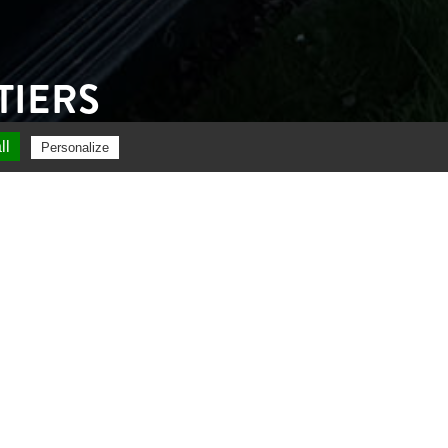
TIERS
ll
Personalize