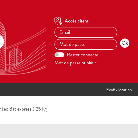
Accès client
Rester connecté
Mot de passe oublié ?
Ecofix location
 (ex Bat express ) 25 kg