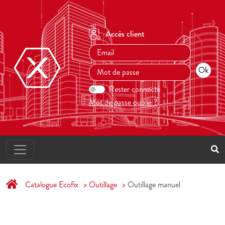
Accès client
Rester connecté
Mot de passe oublié ?
Catalogue Ecofix
Outillage
Outillage manuel