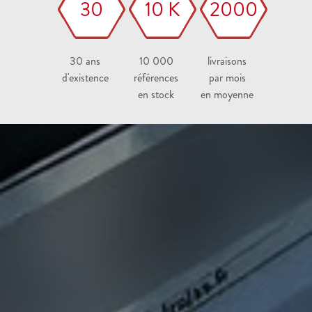
30
10 K
2000
30 ans
10 000
livraisons
d'existence
références
par mois
en stock
en moyenne