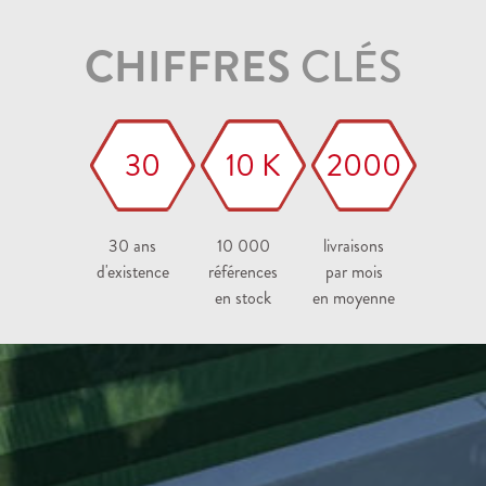
CHIFFRES
CLÉS
30
10 K
2000
30 ans
10 000
livraisons
d'existence
références
par mois
en stock
en moyenne