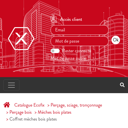
Accès client
Rester connecté
Mot de passe oublié ?
Catalogue Ecofix
Perçage, sciage, tronçonnage
Perçage bois
Mèches bois plates
Coffret mèches bois plates