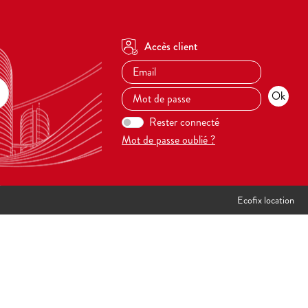
Accès client
Rester connecté
Mot de passe oublié ?
Ecofix location