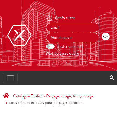
Accès client
Rester connecté
Mot de passe oublié ?
Catalogue Ecofix
Perçage, sciage, tronçonnage
Scies trépans et outils pour perçages spéciaux