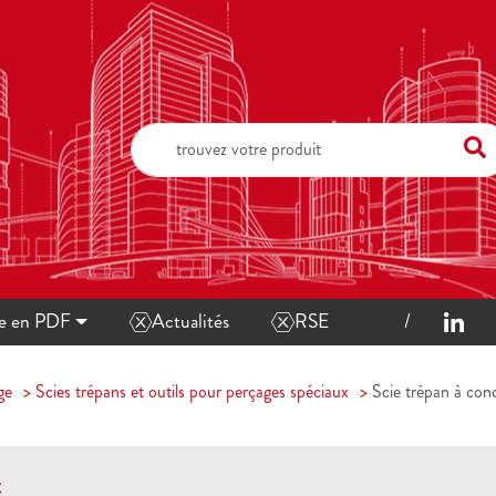
ue en PDF
Actualités
RSE
ge
Scies trépans et outils pour perçages spéciaux
Scie trépan à con
t