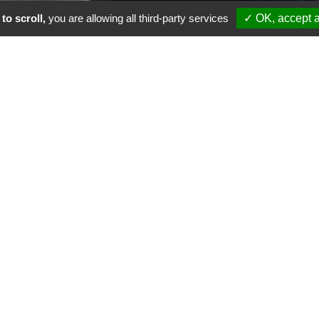
to scroll,
you are allowing all third-party services
✓ OK, accept a
LA SOLUTION
S IMPÉRATIFS DE CHAN