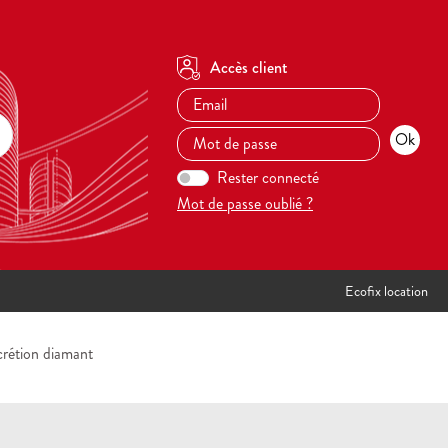
Accès client
Rester connecté
Mot de passe oublié ?
Ecofix location
crétion diamant