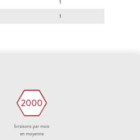
1
1
2000
livraisons par mois
en moyenne