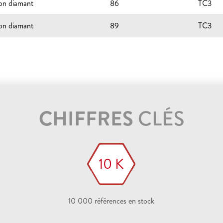
ion diamant
86
TC3
ion diamant
89
TC3
CHIFFRES
CLÉS
10 K
10 000 références en stock