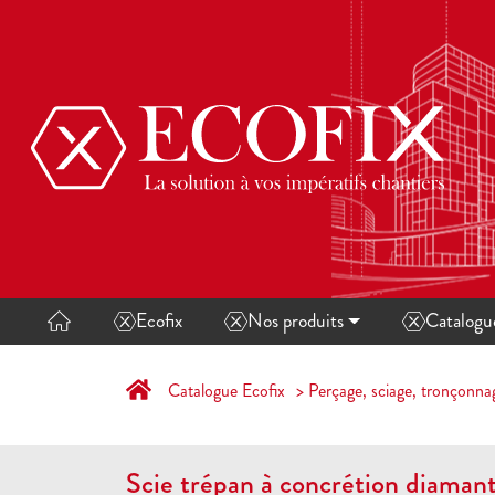
Ecofix
Nos produits
Catalog
Catalogue Ecofix
Perçage, sciage, tronçonna
Scie trépan à concrétion diaman